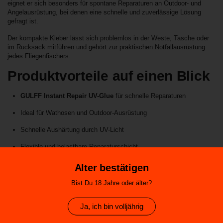
eignet er sich besonders für spontane Reparaturen an Outdoor- und
Angelausrüstung, bei denen eine schnelle und zuverlässige Lösung
gefragt ist.
Der kompakte Kleber lässt sich problemlos in der Weste, Tasche oder
im Rucksack mitführen und gehört zur praktischen Notfallausrüstung
jedes Fliegenfischers.
Produktvorteile auf einen Blick
GULFF Instant Repair UV-Glue
für schnelle Reparaturen
Ideal für Wathosen und Outdoor-Ausrüstung
Schnelle Aushärtung durch UV-Licht
Flexible und belastbare Reparaturschicht
Praktisch für unterwegs und am Wasser
Alter bestätigen
Kompakte Größe für Fliegenweste oder Tasche
Bist Du 18 Jahre oder älter?
Perfekt als Reparaturhilfe für spontane Schäden
Ja, ich bin volljährig
Technische Details