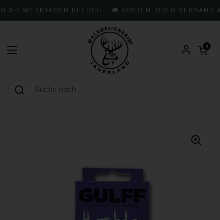
Zum Inhalt springen
N 2-3 WERKTAGEN BEI DIR
-
🚚 KOSTENLOSER VERSAND AB
Warenkorb öf
0
Menü öffnen