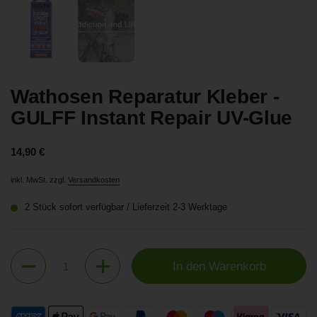
Zeige Folie 1
Zeige Folie 2
Wathosen Reparatur Kleber -
GULFF Instant Repair UV-Glue
Preis:
14,90 €
inkl. MwSt. zzgl.
Versandkosten
2 Stück sofort verfügbar / Lieferzeit 2-3 Werktage
Anzahl
In den Warenkorb