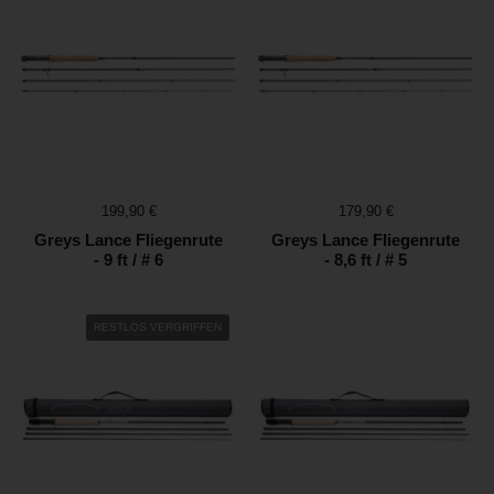
Preis:
199,90 €
Preis:
179,90 €
Greys Lance Fliegenrute
Greys Lance Fliegenrute
- 9 ft / # 6
- 8,6 ft / # 5
RESTLOS VERGRIFFEN