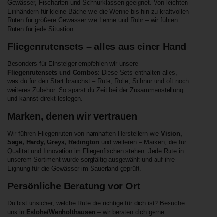
Gewässer, Fischarten und Schnurklassen geeignet. Von leichten
Einhändern für kleine Bäche wie die Wenne bis hin zu kraftvollen
Ruten für größere Gewässer wie Lenne und Ruhr – wir führen
Ruten für jede Situation.
Fliegenrutensets – alles aus einer Hand
Besonders für Einsteiger empfehlen wir unsere
Fliegenrutensets und Combos
: Diese Sets enthalten alles,
was du für den Start brauchst – Rute, Rolle, Schnur und oft noch
weiteres Zubehör. So sparst du Zeit bei der Zusammenstellung
und kannst direkt loslegen.
Marken, denen wir vertrauen
Wir führen Fliegenruten von namhaften Herstellern wie
Vision,
Sage, Hardy, Greys, Redington
und weiteren – Marken, die für
Qualität und Innovation im Fliegenfischen stehen. Jede Rute in
unserem Sortiment wurde sorgfältig ausgewählt und auf ihre
Eignung für die Gewässer im Sauerland geprüft.
Persönliche Beratung vor Ort
Du bist unsicher, welche Rute die richtige für dich ist? Besuche
uns in
Eslohe/Wenholthausen
– wir beraten dich gerne