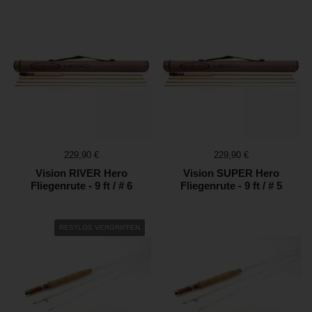
Preis:
229,90 €
Preis:
229,90 €
Vision RIVER Hero
Vision SUPER Hero
Fliegenrute - 9 ft / # 6
Fliegenrute - 9 ft / # 5
RESTLOS VERGRIFFEN