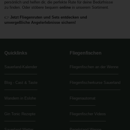
persönlich und helfen dir, die perfekte Rute für deine Bedürfnisse
zu finden. Oder stöbere bequem
online
in unserem Sortiment.
👉
Jetzt Fliegenruten und Sets entdecken und
unvergeßliche Angelerlebnisse sichern!
Quicklinks
Fliegenfischen
Sauerland-Kalender
Fliegenfischen an der Wenne
Blog - Cast & Taste
Fliegenfischerkurse Sauerland
Wandern in Eslohe
Fliegenautomat
Gin Tonic Rezepte
Fliegenfischer Videos
Sauerland Wetter
Pegelstand Wenne