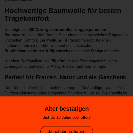
Hochwertige Baumwolle für besten
Tragekomfort
Gefertigt aus
100 % vorgeschrumpfter, ringgesponnener
Baumwolle
, bietet das Damen-Shirt ein angenehm weiches Tragegefühl
und hohen Komfort. Die
Medium Fit
Passform sorgt für einen
modernen, femininen Sitz, während der klassische
Rundhalsausschnitt mit Rippstrick
das zeitlose Design abrundet.
Mit einer Stoffqualität von
150 g/m²
ist das Shirt angenehm leicht,
atmungsaktiv und ideal für Alltag, Freizeit und warme Tage.
Perfekt für Freizeit, Natur und als Geschenk
Das Damen T-Shirt eignet sich hervorragend für Ausflüge, Urlaub, Yoga,
Outdoor-Aktivitäten oder entspannte Stunden zu Hause. Gleichzeitig ist
es eine originelle Geschenkidee für Sauerland-Fans, Naturliebhaber oder
alle, die außergewöhnliche Tiermotive und hochwertige Baumwoll-Shirts
Alter bestätigen
schätzen.
Bist Du 18 Jahre oder älter?
Produktdetails
Motiv: „Yoga Fuchs“ – Sauerland Edition
Ja, ich bin volljährig