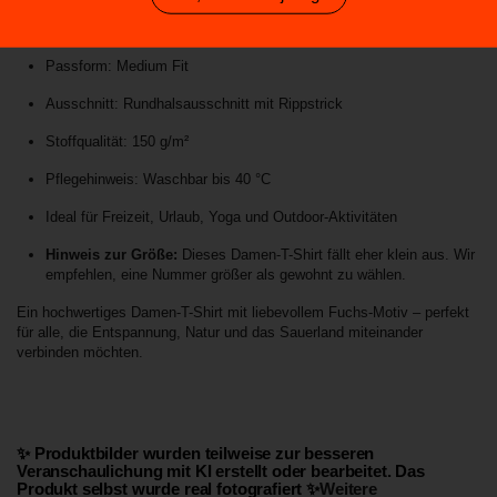
Material: 100 % vorgeschrumpfte, ringgesponnene Baumwolle
Passform: Medium Fit
Ausschnitt: Rundhalsausschnitt mit Rippstrick
Stoffqualität: 150 g/m²
Pflegehinweis: Waschbar bis 40 °C
Ideal für Freizeit, Urlaub, Yoga und Outdoor-Aktivitäten
Hinweis zur Größe:
Dieses Damen-T-Shirt fällt eher klein aus. Wir
empfehlen, eine Nummer größer als gewohnt zu wählen.
Ein hochwertiges Damen-T-Shirt mit liebevollem Fuchs-Motiv – perfekt
für alle, die Entspannung, Natur und das Sauerland miteinander
verbinden möchten.
✨ Produktbilder wurden teilweise zur besseren
Veranschaulichung mit KI erstellt oder bearbeitet. Das
Produkt selbst wurde real fotografiert ✨
Weitere