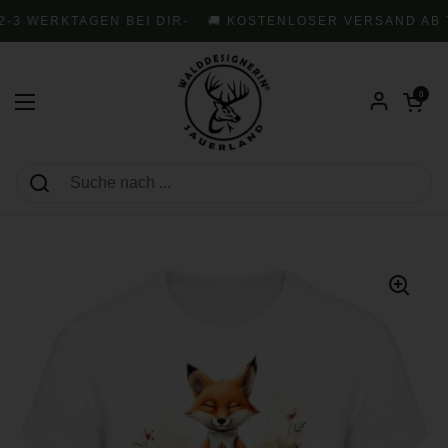
Zum Inhalt springen
-3 WERKTAGEN BEI DIR
-
🚚 KOSTENLOSER VERSAND AB 7
Warenkorb öf
0
Menü öffnen