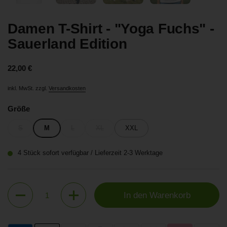
Damen T-Shirt - "Yoga Fuchs" -
Sauerland Edition
Preis:
22,00 €
inkl. MwSt. zzgl.
Versandkosten
Größe
S
M
L
XL
XXL
4 Stück sofort verfügbar / Lieferzeit 2-3 Werktage
Anzahl
In den Warenkorb