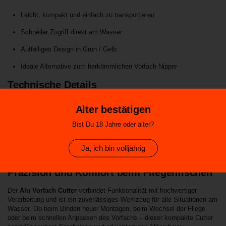
Leicht, kompakt und einfach zu transportieren
Schneller Zugriff direkt am Wasser
Auffälliges Design in Grün / Gelb
Ideale Alternative zum herkömmlichen Vorfach-Nipper
Technische Details
Material:
Aluminium
Alter bestätigen
Farbe:
Grün / Gelb
Bist Du 18 Jahre oder älter?
Länge:
58 mm
Ja, ich bin volljährig
Gewicht:
21 g
Präzision und Komfort beim Fliegenfischen
Der
Alu Vorfach Cutter
verbindet Funktionalität mit hochwertiger
Verarbeitung und ist ein zuverlässiges Werkzeug für alle Situationen am
Wasser. Ob beim Binden neuer Montagen, beim Wechsel der Fliege
oder beim schnellen Anpassen des Vorfachs – dieser kompakte Cutter