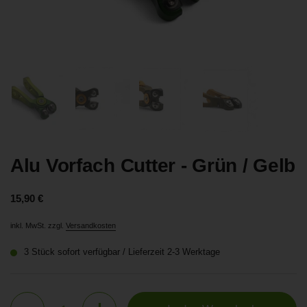
Zeige Folie 1
Zeige Folie 2
Zeige Folie 3
Zeige Folie 4
Alu Vorfach Cutter - Grün / Gelb
Preis:
15,90 €
inkl. MwSt. zzgl.
Versandkosten
3 Stück sofort verfügbar / Lieferzeit 2-3 Werktage
Anzahl