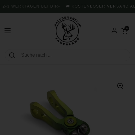
Zum Inhalt springen
 2-3 WERKTAGEN BEI DIR
-
🚚 KOSTENLOSER VERSAND AB 
Warenkorb öf
0
Menü öffnen