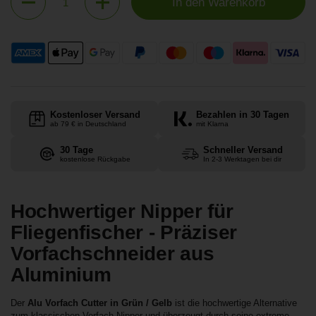
In den Warenkorb
Kostenloser Versand
Bezahlen in 30 Tagen
ab 79 € in Deutschland
mit Klarna
30 Tage
Schneller Versand
kostenlose Rückgabe
In 2-3 Werktagen bei dir
Hochwertiger Nipper für
Fliegenfischer - Präziser
Vorfachschneider aus
Aluminium
Der
Alu Vorfach Cutter in Grün / Gelb
ist die hochwertige Alternative
zum klassischen Vorfach-Nipper und überzeugt durch seine extreme