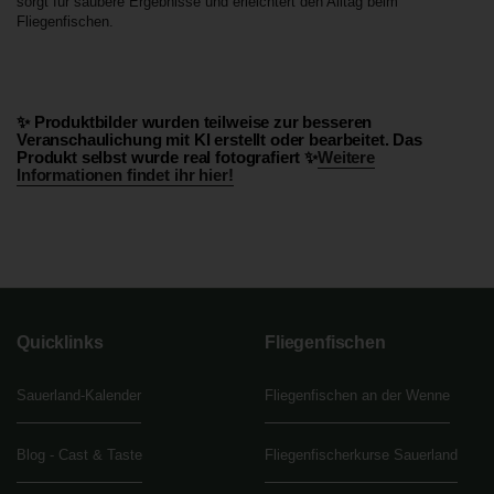
sorgt für saubere Ergebnisse und erleichtert den Alltag beim
Fliegenfischen.
✨ Produktbilder wurden teilweise zur besseren
Veranschaulichung mit KI erstellt oder bearbeitet. Das
Produkt selbst wurde real fotografiert ✨
Weitere
Informationen findet ihr hier!
Quicklinks
Fliegenfischen
Sauerland-Kalender
Fliegenfischen an der Wenne
Blog - Cast & Taste
Fliegenfischerkurse Sauerland