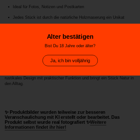
Ideal für Fotos, Notizen und Postkarten
Jedes Stück ist durch die natürliche Holzmaserung ein Unikat
Liebevoll gefertigt mit regionalem Charakter
Alter bestätigen
Maße:
Ca.
6,5 × 5 cm
Bist Du 18 Jahre oder älter?
Geschenkidee für Natur- und Jagdfreunde
Ja, ich bin volljährig
Ob als kleines Souvenir, Mitbringsel oder Geschenk für Jäger, Waldfans
und Sauerland-Liebhaber – dieser hochwertige Holzmagnet verbindet
rustikales Design mit praktischer Funktion und bringt ein Stück Natur in
den Alltag.
✨ Produktbilder wurden teilweise zur besseren
Veranschaulichung mit KI erstellt oder bearbeitet. Das
Produkt selbst wurde real fotografiert ✨
Weitere
Informationen findet ihr hier!