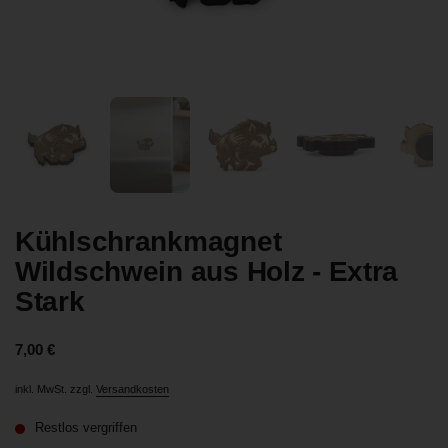
Zeige Folie 1
Zeige Folie 2
Zeige Folie 3
Zeige Folie 4
Zei
Kühlschrankmagnet
Wildschwein aus Holz - Extra
Stark
Preis:
7,00 €
inkl. MwSt. zzgl.
Versandkosten
Restlos vergriffen