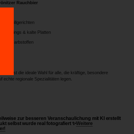
önitzer Rauchbier
g
 und Grillgerichten
 Dressings & kalte Platten
 und Farbstoffen
chsen
ist die ideale Wahl für alle, die kräftige, besondere
f echte regionale Spezialitäten legen.
ilweise zur besseren Veranschaulichung mit KI erstellt
kt selbst wurde real fotografiert ✨
Weitere
er!