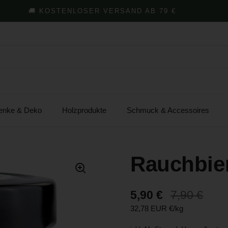
🚚 KOSTENLOSER VERSAND AB 79 €
enke & Deko
Holzprodukte
Schmuck & Accessoires
Rauchbie
Sale-Preis:
5,90 €
Regulärer 
7,90 €
Stückpreis:
32,78 EUR €/kg