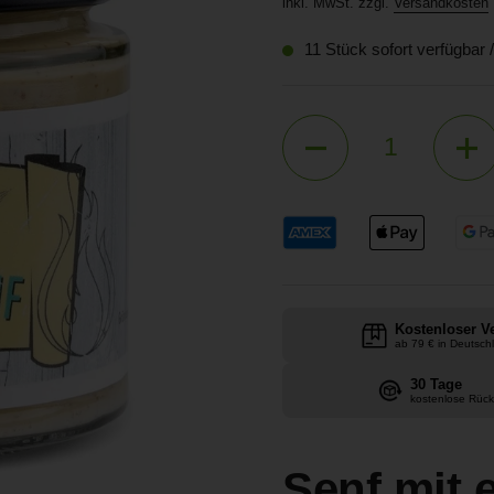
inkl. MwSt. zzgl.
Versandkosten
11 Stück sofort verfügbar 
Anzahl
Kostenloser V
ab 79 € in Deutsch
30 Tage
kostenlose Rüc
Senf mit 