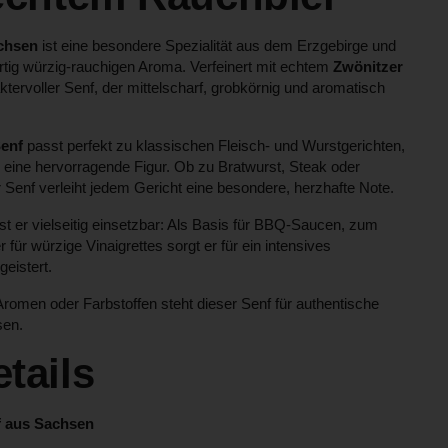
chsen
ist eine besondere Spezialität aus dem Erzgebirge und
rtig würzig-rauchigen Aroma. Verfeinert mit echtem
Zwönitzer
ktervoller Senf, der mittelscharf, grobkörnig und aromatisch
Senf
passt perfekt zu klassischen Fleisch- und Wurstgerichten,
 eine hervorragende Figur. Ob zu Bratwurst, Steak oder
 Senf verleiht jedem Gericht eine besondere, herzhafte Note.
st er vielseitig einsetzbar: Als Basis für BBQ-Saucen, zum
für würzige Vinaigrettes sorgt er für ein intensives
eistert.
Aromen oder Farbstoffen steht dieser Senf für authentische
sen.
tails
f aus Sachsen