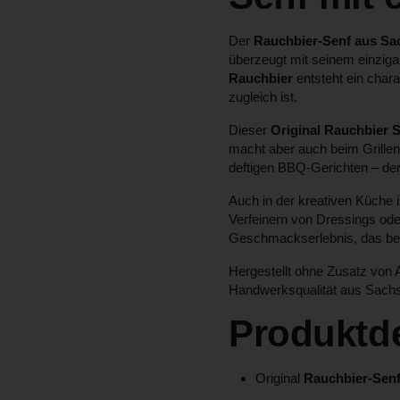
Der
Rauchbier-Senf aus Sa
überzeugt mit seinem einziga
Rauchbier
entsteht ein chara
zugleich ist.
Dieser
Original Rauchbier 
macht aber auch beim Grillen
deftigen BBQ-Gerichten – der
Auch in der kreativen Küche i
Verfeinern von Dressings oder 
Geschmackserlebnis, das beg
Hergestellt ohne Zusatz von 
Handwerksqualität aus Sach
Produktde
Original
Rauchbier-Sen