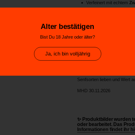
Verfeinert mit echtem
Zw
Mittelscharf & grobkörni
Ideal zu Fleisch-, Wurst-
Alter bestätigen
Perfekt für BBQ-Saucen,
Bist Du 18 Jahre oder älter?
Ohne Zusatz von Aromen
Enthält Alkohol
Ja, ich bin volljährig
Inhalt:
180 ml Glas
Der
Rauchbier-Senf aus Sa
Senfsorten lieben und Wert au
MHD 30.11.2026
✨ Produktbilder wurden te
oder bearbeitet. Das Produ
Informationen findet ihr hi