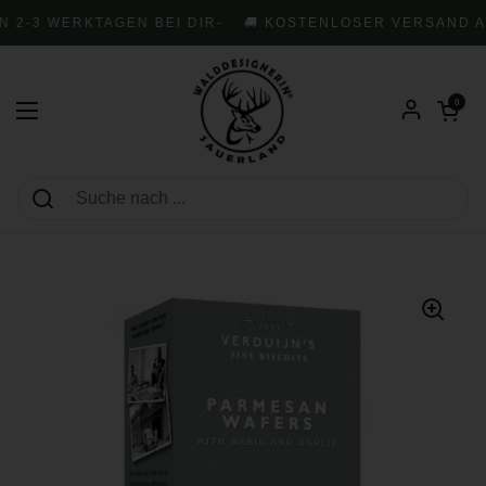
Zum Inhalt springen
 2-3 WERKTAGEN BEI DIR
-
🚚 KOSTENLOSER VERSAND AB
Warenkorb öf
0
Menü öffnen