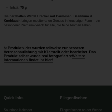
Inhalt:
75 g
Die
herzhaften Waffel Cracker mit Parmesan, Basilikum &
Knoblauch
bringen mediterranen Genuss in knuspriger Form – ein
besonderer Premium-Snack für alle, die feine Aromen lieben.
✨ Produktbilder wurden teilweise zur besseren
Veranschaulichung mit KI erstellt oder bearbeitet. Das
Produkt selbst wurde real fotografiert ✨
Weitere
Informationen findet ihr hier!
Quicklinks
Fliegenfischen
Sauerland-Kalender
Fliegenfischen an der Wenne