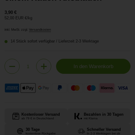
Preis:
3,90 €
Stückpreis:
52,00 EUR €/kg
inkl. MwSt. zzgl.
Versandkosten
14 Stück sofort verfügbar / Lieferzeit 2-3 Werktage
Anzahl
In den Warenkorb
Kostenloser Versand
Bezahlen in 30 Tagen
ab 79 € in Deutschland
mit Klarna
30 Tage
Schneller Versand
kostenlose Rückgabe
In 2-3 Werktagen bei dir