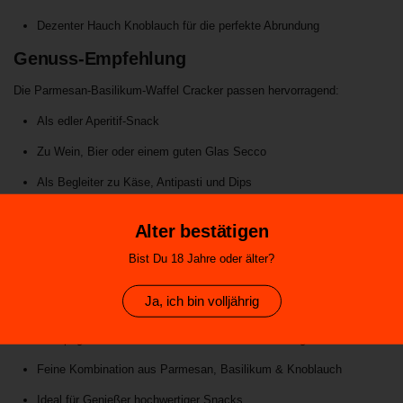
Dezenter Hauch Knoblauch für die perfekte Abrundung
Genuss-Empfehlung
Die Parmesan-Basilikum-Waffel Cracker passen hervorragend:
Als edler Aperitif-Snack
Zu Wein, Bier oder einem guten Glas Secco
Als Begleiter zu Käse, Antipasti und Dips
Für besondere Snackmomente mit Gästen
Alter bestätigen
Highlights
Bist Du 18 Jahre oder älter?
Hergestellt von
Verduijn's Fine Biscuit
in den Niederlanden
Ja, ich bin volljährig
Traditionelle Manufakturqualität
Knuspriger Waffelcracker mit mediterraner Würzung
Feine Kombination aus Parmesan, Basilikum & Knoblauch
Ideal für Genießer hochwertiger Snacks