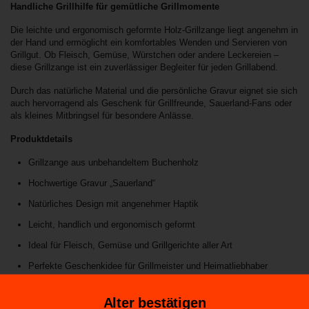
Handliche Grillhilfe für gemütliche Grillmomente
Die leichte und ergonomisch geformte Holz-Grillzange liegt angenehm in
der Hand und ermöglicht ein komfortables Wenden und Servieren von
Grillgut. Ob Fleisch, Gemüse, Würstchen oder andere Leckereien –
diese Grillzange ist ein zuverlässiger Begleiter für jeden Grillabend.
Durch das natürliche Material und die persönliche Gravur eignet sie sich
auch hervorragend als Geschenk für Grillfreunde, Sauerland-Fans oder
als kleines Mitbringsel für besondere Anlässe.
Produktdetails
Grillzange aus unbehandeltem Buchenholz
Hochwertige Gravur „Sauerland“
Natürliches Design mit angenehmer Haptik
Leicht, handlich und ergonomisch geformt
Ideal für Fleisch, Gemüse und Grillgerichte aller Art
Perfekte Geschenkidee für Grillmeister und Heimatliebhaber
Länge:
40 cm
Alter bestätigen
Eine stilvolle Holz-Grillzange, die Funktionalität, Natürlichkeit und die