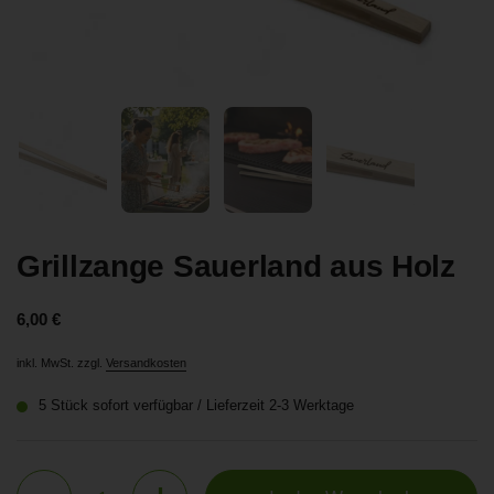
Zeige Folie 1
Zeige Folie 2
Zeige Folie 3
Zeige Folie 4
Grillzange Sauerland aus Holz
Preis:
6,00 €
inkl. MwSt. zzgl.
Versandkosten
5 Stück sofort verfügbar / Lieferzeit 2-3 Werktage
Anzahl