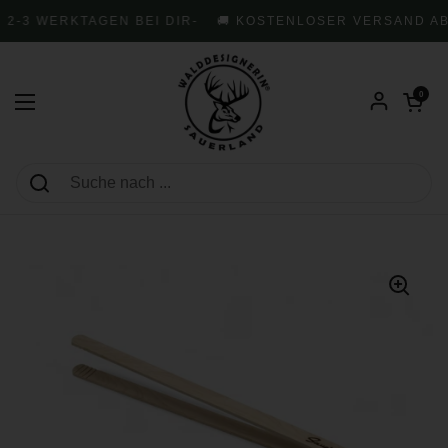
Zum Inhalt springen
 2-3 WERKTAGEN BEI DIR
-
🚚 KOSTENLOSER VERSAND AB 
Warenkorb öf
0
Menü öffnen