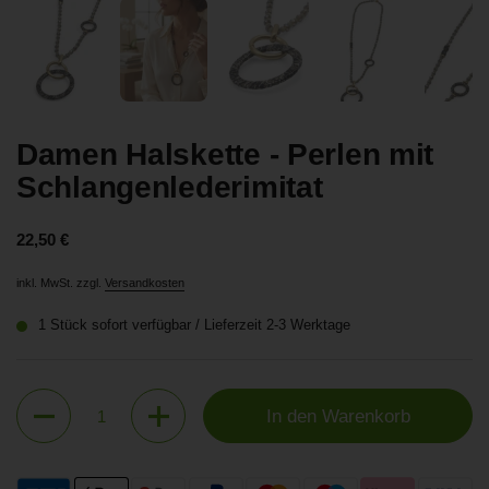
Zeige Folie 1
Zeige Folie 2
Zeige Folie 3
Zeige Folie 4
Zei
Damen Halskette - Perlen mit
Schlangenlederimitat
Preis:
22,50 €
inkl. MwSt. zzgl.
Versandkosten
1 Stück sofort verfügbar / Lieferzeit 2-3 Werktage
Anzahl
In den Warenkorb