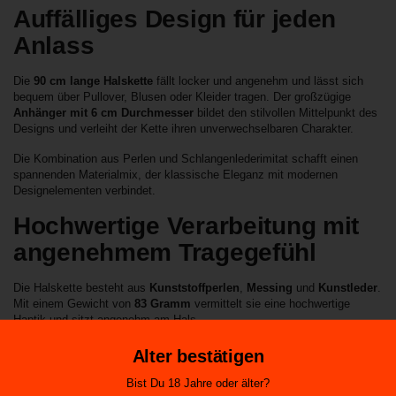
Auffälliges Design für jeden
Anlass
Die
90 cm lange Halskette
fällt locker und angenehm und lässt sich
bequem über Pullover, Blusen oder Kleider tragen. Der großzügige
Anhänger mit 6 cm Durchmesser
bildet den stilvollen Mittelpunkt des
Designs und verleiht der Kette ihren unverwechselbaren Charakter.
Die Kombination aus Perlen und Schlangenlederimitat schafft einen
spannenden Materialmix, der klassische Eleganz mit modernen
Designelementen verbindet.
Hochwertige Verarbeitung mit
angenehmem Tragegefühl
Die Halskette besteht aus
Kunststoffperlen
,
Messing
und
Kunstleder
.
Mit einem Gewicht von
83 Gramm
vermittelt sie eine hochwertige
Haptik und sitzt angenehm am Hals.
Ob als modisches Accessoire für den Alltag oder als Blickfang bei
Alter bestätigen
besonderen Anlässen – diese Damenkette rundet Ihren persönlichen Stil
perfekt ab.
Bist Du 18 Jahre oder älter?