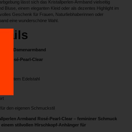
bgebung lässt sich das Kristallperlen-Armband vielseitig
d Bluse, einem eleganten Kleid oder als dezentes Highlight im
evolles Geschenk für Frauen, Naturliebhaberinnen oder
band eine wunderschöne Wahl.
tails
RIN® Damenarmband
en in
Rosé-Pearl-Clear
s robustem Edelstahl
ook
rt
 für den eigenen Schmuckstil
perlen Armband Rosé-Pearl-Clear – femininer Schmuck
 einem stilvollen Hirschkopf-Anhänger für