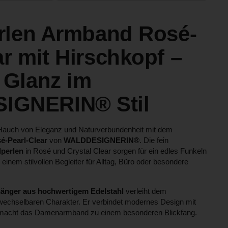
erlen Armband Rosé-
ar mit Hirschkopf –
 Glanz im
IGNERIN® Stil
n Hauch von Eleganz und Naturverbundenheit mit dem
é-Pearl-Clear
von
WALDDESIGNERIN®
. Die fein
lperlen
in Rosé und Crystal Clear sorgen für ein edles Funkeln
nem stilvollen Begleiter für Alltag, Büro oder besondere
änger aus hochwertigem Edelstahl
verleiht dem
echselbaren Charakter. Er verbindet modernes Design mit
d macht das Damenarmband zu einem besonderen Blickfang.