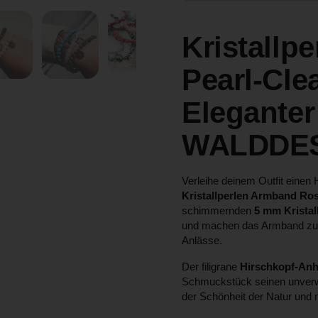
Zeige Folie 5
Zeige Folie 6
Zeige Folie 7
Zeige Folie 8
Kristallp
Pearl-Cle
Eleganter
WALDDES
Verleihe deinem Outfit eine
Kristallperlen Armband Ros
schimmernden
5 mm Kristal
und machen das Armband zu ei
Anlässe.
Der filigrane
Hirschkopf-Anh
Schmuckstück seinen unverw
der Schönheit der Natur un