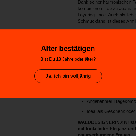
Dank seiner harmonischen Far
kombinieren – ob zu Jeans un
Layering-Look. Auch als lieb
Schmuckfans ist dieses Arm
Produktde
Alter bestätigen
Original
WALDDESIGNE
Bist Du 18 Jahre oder älter?
Hochwertige Kristallperl
Perlengröße:
5 mm
Ja, ich bin volljährig
Hirschkopf-Anhänger au
Funkelnder, eleganter L
Angenehmer Tragekomfo
Ideal als Geschenk oder
WALDDESIGNERIN® Kristall
mit funkelnder Eleganz und
naturverbundene Frauen.