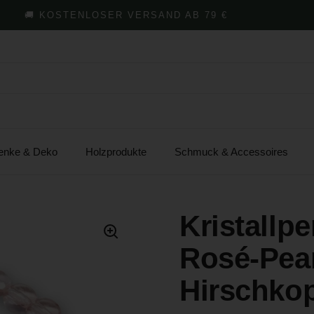
🚚 KOSTENLOSER VERSAND AB 79 €
-
enke & Deko
Holzprodukte
Schmuck & Accessoires
Kristallp
Rosé-Pear
Hirschko