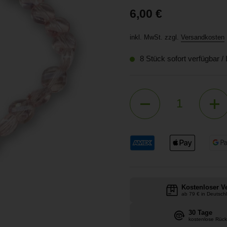
Preis:
6,00 €
inkl. MwSt. zzgl.
Versandkosten
8 Stück sofort verfügbar /
Anzahl
Kostenloser V
ab 79 € in Deutsch
30 Tage
kostenlose Rüc