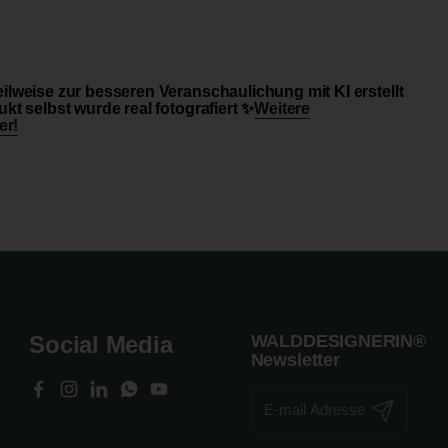
ilweise zur besseren Veranschaulichung mit KI erstellt
kt selbst wurde real fotografiert ✨
Weitere
er!
Social Media
WALDDESIGNERIN®
Newsletter
Facebook
Instagram
LinkedIn
WhatsApp
YouTube
Abonnieren