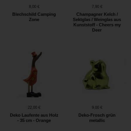
Preis:
8,00 €
Preis:
7,90 €
Blechschild Camping
Champagner Kelch /
Zone
Sektglas / Weinglas aus
Kunststoff - Cheers my
Deer
Preis:
22,00 €
Preis:
9,00 €
Deko Laufente aus Holz
Deko-Frosch grün
- 35 cm - Orange
metallic