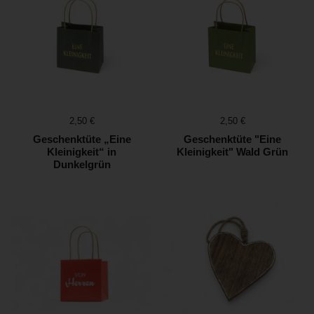
Preis:
2,50 €
Preis:
2,50 €
Geschenktüte „Eine
Geschenktüte "Eine
Kleinigkeit“ in
Kleinigkeit" Wald Grün
Dunkelgrün