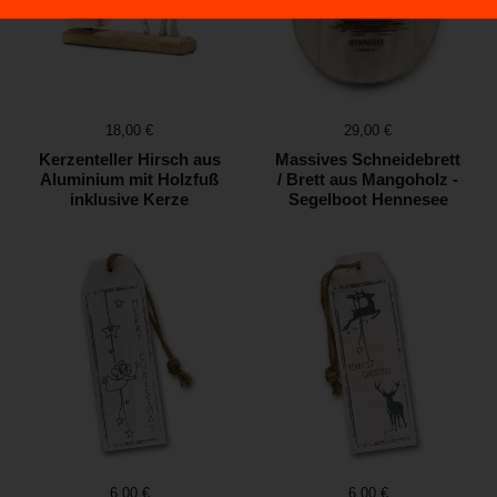
Preis:
18,00 €
Preis:
29,00 €
Kerzenteller Hirsch aus
Massives Schneidebrett
Aluminium mit Holzfuß
/ Brett aus Mangoholz -
inklusive Kerze
Segelboot Hennesee
Preis:
6,00 €
Preis:
6,00 €