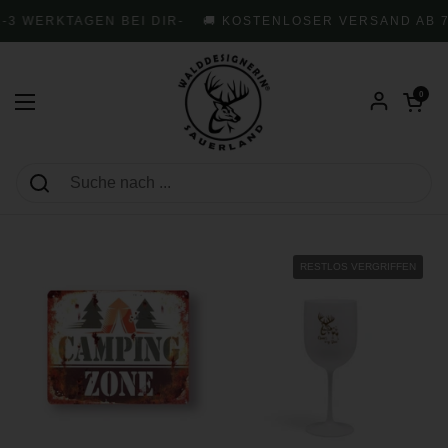
Zum Inhalt springen
3 WERKTAGEN BEI DIR
-
🚚 KOSTENLOSER VERSAND AB 79
Warenkorb öf
0
Menü öffnen
RESTLOS VERGRIFFEN