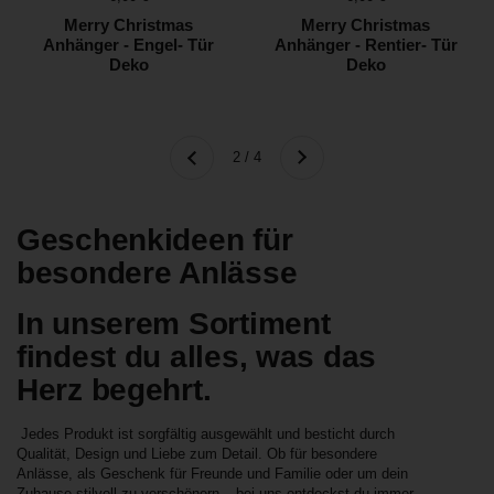
Merry Christmas
Merry Christmas
Anhänger - Engel- Tür
Anhänger - Rentier- Tür
Deko
Deko
Weiter
2 / 4
Zurück
Geschenkideen für
besondere Anlässe
In unserem Sortiment
findest du alles, was das
Herz begehrt.
Jedes Produkt ist sorgfältig ausgewählt und besticht durch
Qualität, Design und Liebe zum Detail. Ob für besondere
Anlässe, als Geschenk für Freunde und Familie oder um dein
Zuhause stilvoll zu verschönern – bei uns entdeckst du immer