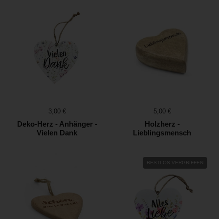
Preis:
3,00 €
Preis:
5,00 €
Deko-Herz - Anhänger -
Holzherz -
Vielen Dank
Lieblingsmensch
RESTLOS VERGRIFFEN